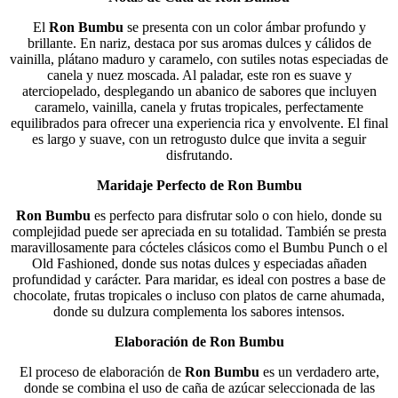
El
Ron Bumbu
se presenta con un color ámbar profundo y
brillante. En nariz, destaca por sus aromas dulces y cálidos de
vainilla, plátano maduro y caramelo, con sutiles notas especiadas de
canela y nuez moscada. Al paladar, este ron es suave y
aterciopelado, desplegando un abanico de sabores que incluyen
caramelo, vainilla, canela y frutas tropicales, perfectamente
equilibrados para ofrecer una experiencia rica y envolvente. El final
es largo y suave, con un retrogusto dulce que invita a seguir
disfrutando.
Maridaje Perfecto de Ron Bumbu
Ron Bumbu
es perfecto para disfrutar solo o con hielo, donde su
complejidad puede ser apreciada en su totalidad. También se presta
maravillosamente para cócteles clásicos como el Bumbu Punch o el
Old Fashioned, donde sus notas dulces y especiadas añaden
profundidad y carácter. Para maridar, es ideal con postres a base de
chocolate, frutas tropicales o incluso con platos de carne ahumada,
donde su dulzura complementa los sabores intensos.
Elaboración de Ron Bumbu
El proceso de elaboración de
Ron Bumbu
es un verdadero arte,
donde se combina el uso de caña de azúcar seleccionada de las