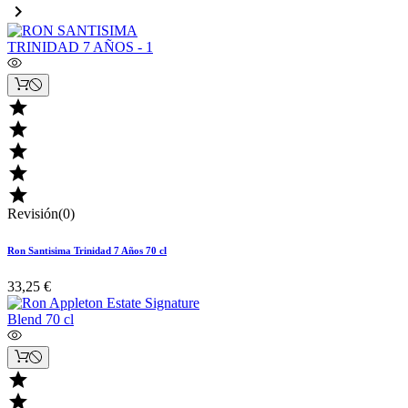






Revisión(0)
Ron Santisima Trinidad 7 Años 70 cl
33,25 €

