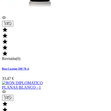





Revisión(0)
Ron Cacique 500 70 cl
33,47 €

