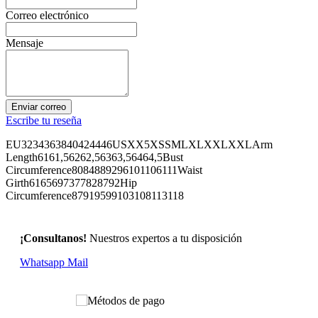
Correo electrónico
Mensaje
Enviar correo
Escribe tu reseña
EU3234363840424446USXX5XSSMLXLXXLXXLArm
Length6161,56262,56363,56464,5Bust
Circumference8084889296101106111Waist
Girth6165697377828792Hip
Circumference87919599103108113118
¡Consultanos!
Nuestros expertos a tu disposición
Whatsapp
Mail