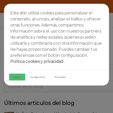
Este sitio utiliza cookies para personalizar el
contenido, anuncios, analizar el tráfico y ofrecer

otras funciones. Además, compartimos
información sobre el uso con nuestros partners
de analítica y redes sociales, quienes pueden
utilizarla y combinarla con otra información que
les hayas proporcionado. Puedes cambiar tus
REMY MARTIN
preferencias con el botón configuración.
Política cookies y privacidad
Buscar en el blog
Aceptar
Configuración
No aceptar
Últimos artículos del blog