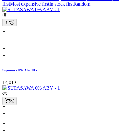
first
Most expensive first
In stock first
Random





Supasawa 0% Abv 70 cl
14,01 €




