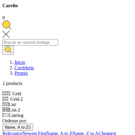
Carrito
0
Inicio
Cocteleria
Premix
2 products
Grid
Grid-2
List
List-2
Catelog
Ordenar por:
Name, A to Z

Relevance
Newest First
Name, A to Z
Name, Z to A
Cheapest