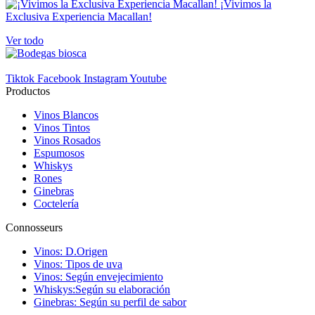
¡Vivimos la
Exclusiva Experiencia Macallan!
Novedades
Ver todo
Novedades
0
En Oferta
Tiktok
Facebook
Instagram
Youtube
Productos
En Oferta
0
Vinos Blancos
View products
2
Vinos Tintos
Vinos Rosados
Espumosos
Whiskys
Rones
Ginebras
Coctelería
Connosseurs
Vinos: D.Origen
Vinos: Tipos de uva
Vinos: Según envejecimiento
Whiskys:Según su elaboración
Ginebras: Según su perfil de sabor