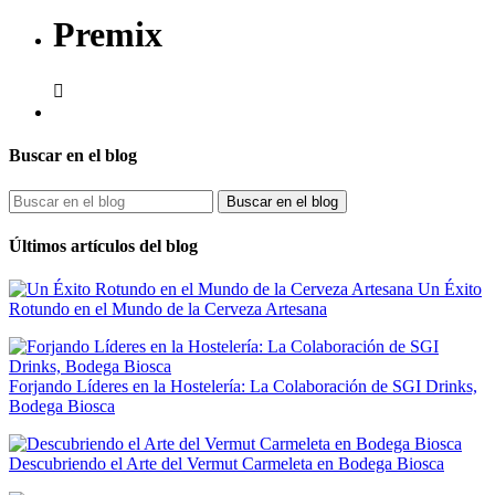
Premix

Buscar en el blog
Clear
PRODUCTOR
Buscar en el blog
Bacardi
1
Últimos artículos del blog
Supasawa C.o.
1
Precio
Un Éxito
Rotundo en el Mundo de la Cerveza Artesana
€
€
Formato
1 litro
1
Forjando Líderes en la Hostelería: La Colaboración de SGI Drinks,
70 cl
1
Bodega Biosca
PAIS
Descubriendo el Arte del Vermut Carmeleta en Bodega Biosca
Belgica
1
Reino Unido
1