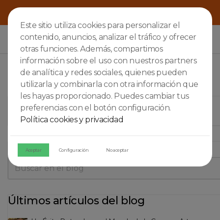
Este sitio utiliza cookies para personalizar el
contenido, anuncios, analizar el tráfico y ofrecer

otras funciones. Además, compartimos
información sobre el uso con nuestros partners
de analítica y redes sociales, quienes pueden
utilizarla y combinarla con otra información que
les hayas proporcionado. Puedes cambiar tus
KETEL ONE
preferencias con el botón configuración.
Política cookies y privacidad
Buscar en el blog
Aceptar
Configuración
No aceptar
Últimos artículos del blog