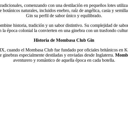
radicionales, comenzando con una destilación en pequeños lotes utilizan
 botánicos naturales, incluidos enebro, raíz de angélica, casia y semill
Gin su perfil de sabor único y equilibrado.
bine historia, tradición y un sabor distintivo. Su complejidad de sabore
n la época colonial la convierten en una ginebra con un trasfondo cultu
Historia de Mombasa Club Gin
XIX, cuando el Mombasa Club fue fundado por oficiales británicos en Ken
de ginebras especialmente destiladas y enviadas desde Inglaterra.
Momba
aventurero y romántico de aquella época en cada botella.