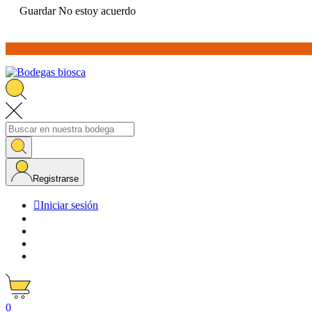
Guardar
No estoy acuerdo
Registrarse

Iniciar sesión
0