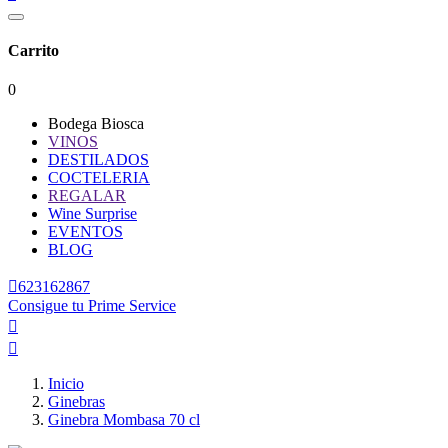
Carrito
0
Bodega Biosca
VINOS
DESTILADOS
COCTELERIA
REGALAR
Wine Surprise
EVENTOS
BLOG

623162867
Consigue tu Prime Service


Inicio
Ginebras
Ginebra Mombasa 70 cl