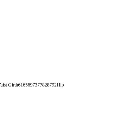
st Girth6165697377828792Hip