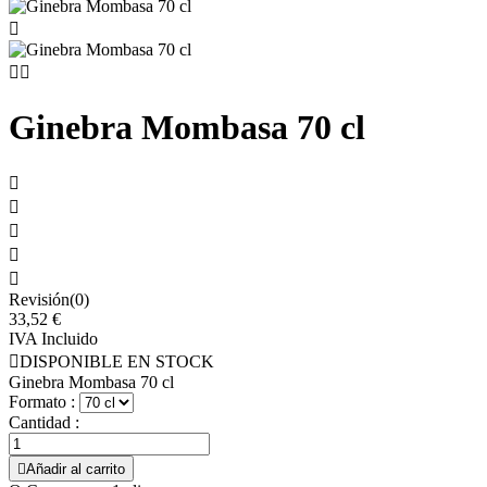



Ginebra Mombasa 70 cl





Revisión(0)
33,52 €
IVA Incluido

DISPONIBLE EN STOCK
Ginebra Mombasa 70 cl
Formato :
Cantidad :

Añadir al carrito