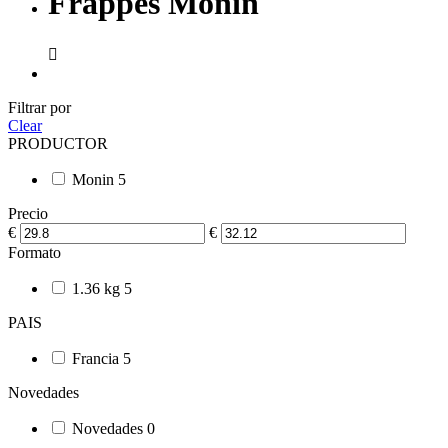
Frappes Monin

Filtrar por
Clear
PRODUCTOR
Monin
5
Precio
€
€
Formato
1.36 kg
5
PAIS
Francia
5
Novedades
Novedades
0