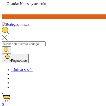
Guardar
No estoy acuerdo
Registrarse

Iniciar sesión
0