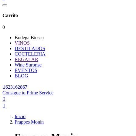
Carrito
0
Bodega Biosca
VINOS
DESTILADOS
COCTELERIA
REGALAR
Wine Surprise
EVENTOS
BLOG

623162867
Consigue tu Prime Service


Inicio
Frappes Monin