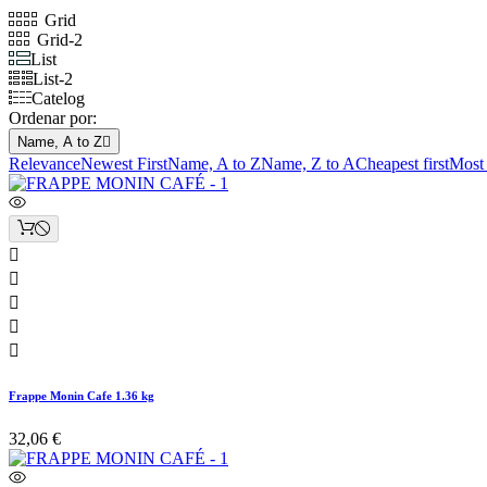
Grid
Grid-2
List
List-2
Catelog
Ordenar por:
Name, A to Z

Relevance
Newest First
Name, A to Z
Name, Z to A
Cheapest first
Most 





Frappe Monin Cafe 1.36 kg
32,06 €