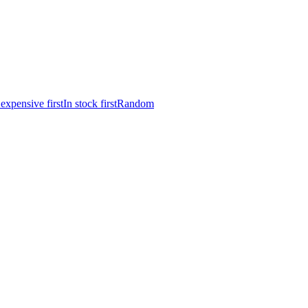
expensive first
In stock first
Random