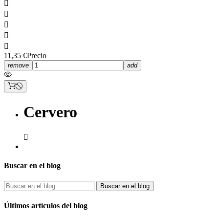





11,35 €
Precio
remove
add
Cervero

Buscar en el blog
Clear
PRODUCTOR
Buscar en el blog
Destilerias Cervero
2
Últimos artículos del blog
Precio