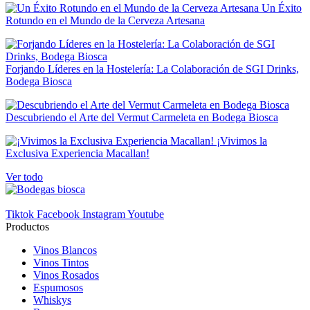
€
€
Un Éxito
Rotundo en el Mundo de la Cerveza Artesana
Formato
1 litro
2
Forjando Líderes en la Hostelería: La Colaboración de SGI Drinks,
PAIS
Bodega Biosca
España
2
Descubriendo el Arte del Vermut Carmeleta en Bodega Biosca
Zona
¡Vivimos la
Valencia
1
Exclusiva Experiencia Macallan!
Novedades
Ver todo
Novedades
0
Tiktok
Facebook
Instagram
Youtube
En Oferta
Productos
En Oferta
0
Vinos Blancos
Vinos Tintos
View products
2
Vinos Rosados
Espumosos
Whiskys