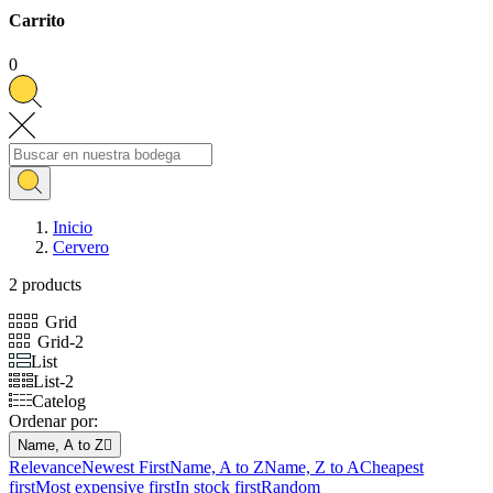
Carrito
0
Inicio
Cervero
2 products
Grid
Grid-2
List
List-2
Catelog
Ordenar por:
Name, A to Z

Relevance
Newest First
Name, A to Z
Name, Z to A
Cheapest
first
Most expensive first
In stock first
Random