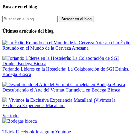
Buscar en el blog
Clear
PRODUCTOR
Buscar en el blog
Destileria del Sinc
1
Últimos artículos del blog
Precio
€
€
Un Éxito
Rotundo en el Mundo de la Cerveza Artesana
Formato
70 cl
1
Forjando Líderes en la Hostelería: La Colaboración de SGI Drinks,
PAIS
Bodega Biosca
España
1
Descubriendo el Arte del Vermut Carmeleta en Bodega Biosca
Novedades
¡Vivimos la
Novedades
0
Exclusiva Experiencia Macallan!
En Oferta
Ver todo
En Oferta
0
Tiktok
Facebook
Instagram
Youtube
View products
1