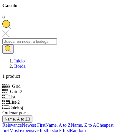
Carrito
0
Inicio
Borda
1 product
Grid
Grid-2
List
List-2
Catelog
Ordenar por:
Name, A to Z

Relevance
Newest First
Name, A to Z
Name, Z to A
Cheapest
first
Most expensive first
In stock first
Random