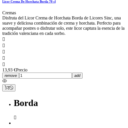
Licor Crema De Horchata Borda 70 cl
Cremas
Disfruta del Licor Crema de Horchata Borda de Licores Sinc, una
suave y deliciosa combinación de crema y horchata. Perfecto para
acompañar postres o disfrutar solo, este licor captura la esencia de la
tradición valenciana en cada sorbo.





13,93 €
Precio
remove
add
Borda
