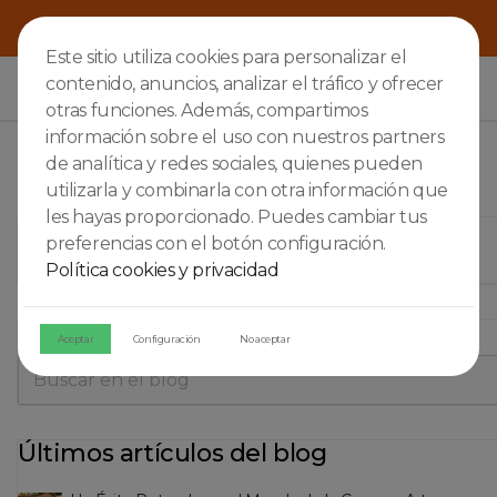
Este sitio utiliza cookies para personalizar el
contenido, anuncios, analizar el tráfico y ofrecer

otras funciones. Además, compartimos
información sobre el uso con nuestros partners
de analítica y redes sociales, quienes pueden
utilizarla y combinarla con otra información que
les hayas proporcionado. Puedes cambiar tus
ALBILLO
preferencias con el botón configuración.
Política cookies y privacidad
Buscar en el blog
Aceptar
Configuración
No aceptar
Últimos artículos del blog