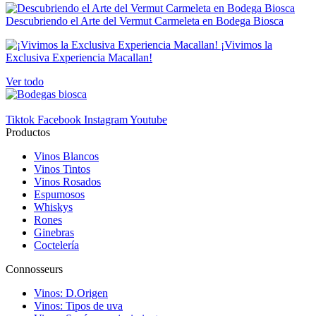
Descubriendo el Arte del Vermut Carmeleta en Bodega Biosca
¡Vivimos la
Exclusiva Experiencia Macallan!
Ver todo
Tiktok
Facebook
Instagram
Youtube
Productos
Vinos Blancos
Vinos Tintos
Vinos Rosados
Espumosos
Whiskys
Rones
Ginebras
Coctelería
Connosseurs
Vinos: D.Origen
Vinos: Tipos de uva