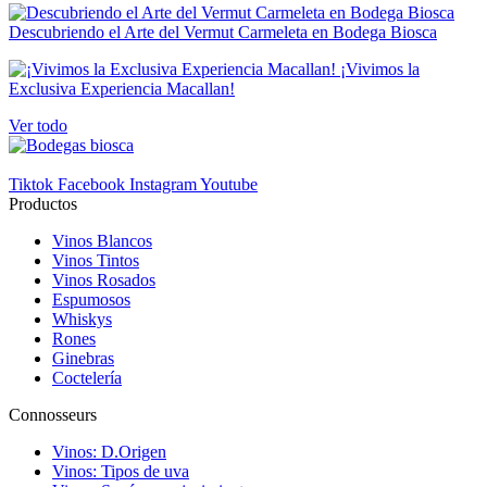
Descubriendo el Arte del Vermut Carmeleta en Bodega Biosca
¡Vivimos la
Exclusiva Experiencia Macallan!
Ver todo
Tiktok
Facebook
Instagram
Youtube
Productos
Vinos Blancos
Vinos Tintos
Vinos Rosados
Espumosos
Whiskys
Rones
Ginebras
Coctelería
Connosseurs
Vinos: D.Origen
Vinos: Tipos de uva